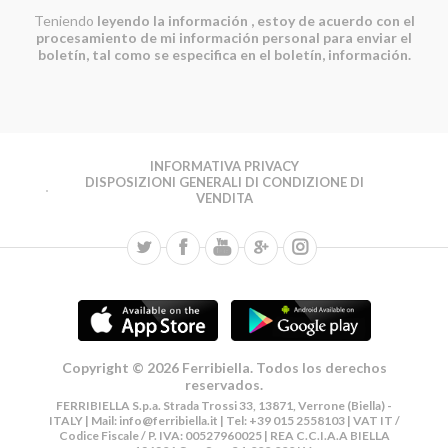
Teniendo
leyendo la información
, estoy de acuerdo con el
procesamiento de mi información personal para enviar el
boletín, tal como se especifica en el boletín, información.
INFORMATIVA PRIVACY
DISPOSIZIONI GENERALI DI CONDIZIONE DI
VENDITA
Copyright © 2026 Ferribiella. Todos los derechos
reservados.
FERRIBIELLA S.p.a. Strada Trossi 33, 13871, Verrone (Biella) -
ITALY | Mail:
info@ferribiella.it
| Tel: +39 015 2558103 | VAT IT /
Codice Fiscale / P. IVA: 00527960025 | REA C.C.I.A.A BIELLA