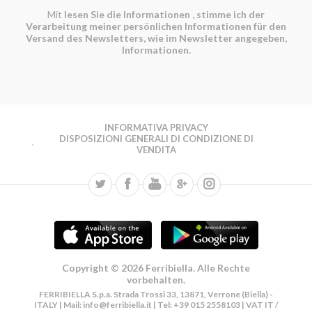
Mit
lesen Sie die Informationen
, stimme ich der
Verarbeitung meiner persönlichen Informationen für den
Versand des Newsletters, wie im Newsletter angegeben,
Informationen.
INFORMATIVA PRIVACY
DISPOSIZIONI GENERALI DI CONDIZIONE DI
VENDITA
Copyright © 2026 Ferribiella. Alle Rechte
vorbehalten.
FERRIBIELLA S.p.a. Strada Trossi 33, 13871, Verrone (Biella) -
ITALY | Mail:
info@ferribiella.it
| Tel: +39 015 2558103 | VAT IT /