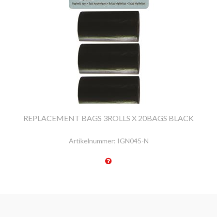
REPLACEMENT BAGS 3ROLLS X 20BAGS BLACK
Artikelnummer:
IGN045-N