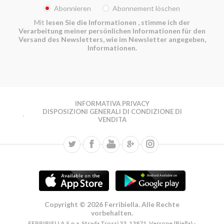
Abonnieren
Abonnement löschen
Mit
lesen Sie die Informationen
, stimme ich der
Verarbeitung meiner persönlichen Informationen für den
Versand des Newsletters, wie im Newsletter angegeben,
Informationen.
INFORMATIVA PRIVACY
DISPOSIZIONI GENERALI DI CONDIZIONE DI
VENDITA
Copyright © 2026 Ferribiella. Alle Rechte
vorbehalten.
FERRIBIELLA S.p.a. Strada Trossi 33, 13871, Verrone (Biella) -