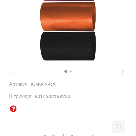
Артикул:
IGN049-RA
Штрихкод:
8014302169220