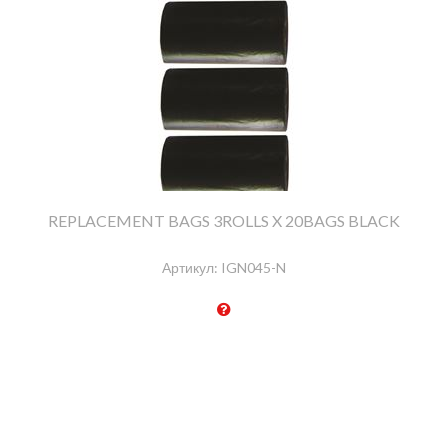
REPLACEMENT BAGS 3ROLLS X 20BAGS BLACK
Артикул:
IGN045-N