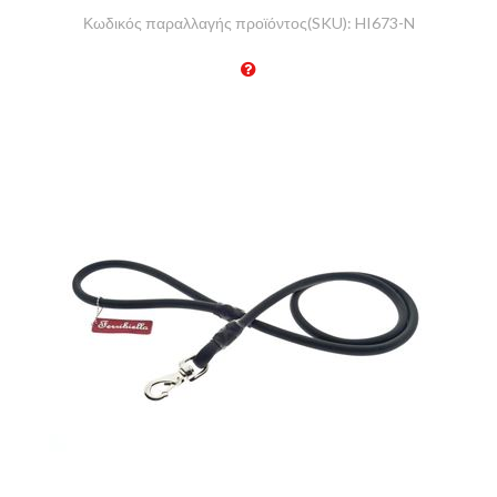
Κωδικός παραλλαγής προϊόντος(SKU):
HI673-N