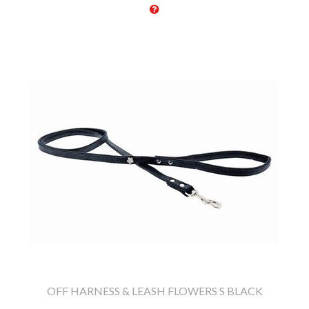
OFF HARNESS & LEASH FLOWERS S BLACK