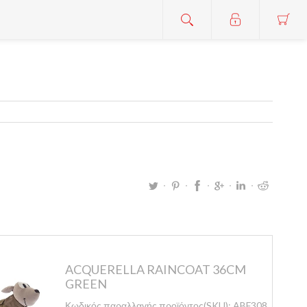
ACQUERELLA RAINCOAT 36CM
GREEN
Κωδικός παραλλαγής προϊόντος(SKU):
ABF308/36-V