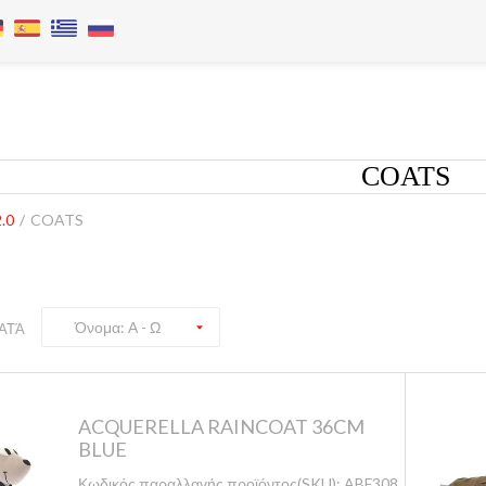
COATS
.0
/
COATS
Όνομα: Α - Ω
ΑΤΆ
ACQUERELLA RAINCOAT 36CM
BLUE
Κωδικός παραλλαγής προϊόντος(SKU):
ABF308/36-B