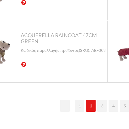
ACQUERELLA RAINCOAT 47CM
GREEN
Κωδικός παραλλαγής προϊόντος(SKU):
ABF308/47-V
1
2
3
4
5