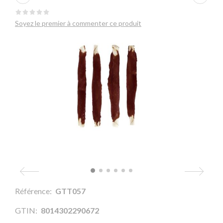
Soyez le premier à commenter ce produit
Référence:
GTT057
GTIN:
8014302290672